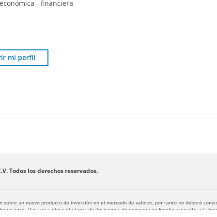
 económica - financiera
a
r mi perfil
.V. Todos los derechos reservados.
ón sobre un nuevo producto de inversión en el mercado de valores, por tanto no deberá consi
 financieros. Para una adecuada toma de decisiones de inversión en Fondos consulte a la Soci