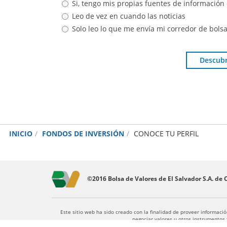
Si, tengo mis propias fuentes de información
Leo de vez en cuando las noticias
Solo leo lo que me envía mi corredor de bols
Descubri
INICIO
FONDOS DE INVERSIÓN
CONOCE TU PERFIL
©2016 Bolsa de Valores de El Salvador S.A. de C
Este sitio web ha sido creado con la finalidad de proveer informaci
negociar valores u otros instrumentos