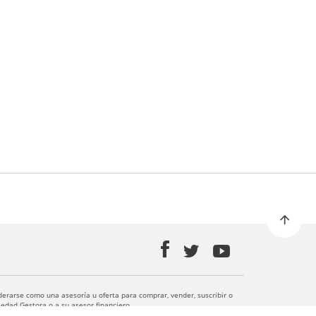
derarse como una asesoría u oferta para comprar, vender, suscribir o
edad Gestora o a su asesor financiero.