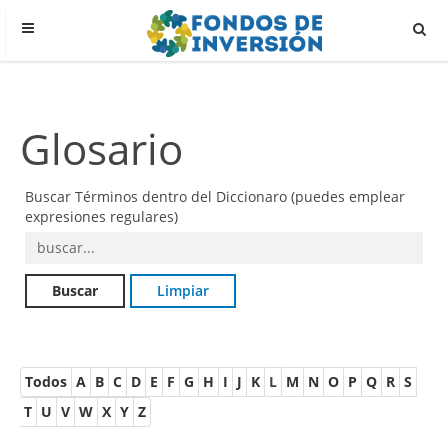
Glosario
Buscar Términos dentro del Diccionaro (puedes emplear
expresiones regulares)
Todos
A
B
C
D
E
F
G
H
I
J
K
L
M
N
O
P
Q
R
S
T
U
V
W
X
Y
Z