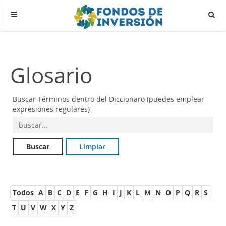
Glosario
Buscar Términos dentro del Diccionaro (puedes emplear
expresiones regulares)
Todos
A
B
C
D
E
F
G
H
I
J
K
L
M
N
O
P
Q
R
S
T
U
V
W
X
Y
Z