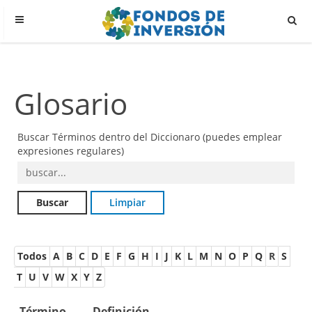
Glosario
Buscar Términos dentro del Diccionaro (puedes emplear
expresiones regulares)
Todos
A
B
C
D
E
F
G
H
I
J
K
L
M
N
O
P
Q
R
S
T
U
V
W
X
Y
Z
Término
Definición