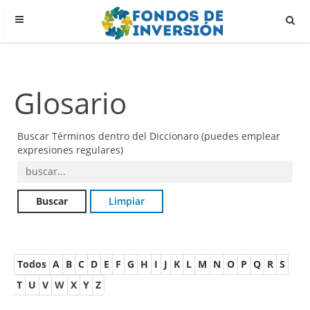
Glosario
Buscar Términos dentro del Diccionaro (puedes emplear
expresiones regulares)
Todos
A
B
C
D
E
F
G
H
I
J
K
L
M
N
O
P
Q
R
S
T
U
V
W
X
Y
Z