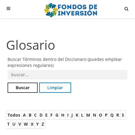
Glosario
Buscar Términos dentro del Diccionaro (puedes emplear
expresiones regulares)
Todos
A
B
C
D
E
F
G
H
I
J
K
L
M
N
O
P
Q
R
S
T
U
V
W
X
Y
Z