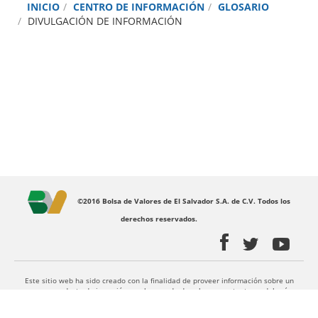
INICIO
CENTRO DE INFORMACIÓN
GLOSARIO
DIVULGACIÓN DE INFORMACIÓN
©2016 Bolsa de Valores de El Salvador S.A. de C.V. Todos los
derechos reservados.
Este sitio web ha sido creado con la finalidad de proveer información sobre un
nuevo producto de inversión en el mercado de valores, por tanto no deberá
considerarse como una asesoría u oferta para comprar, vender, suscribir o negociar
valores u otros instrumentos financieros. Para una adecuada toma de decisiones de