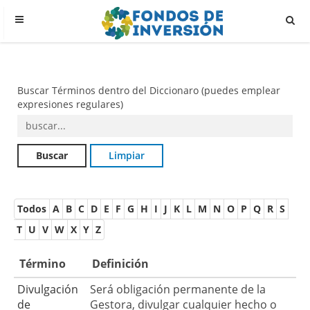
Buscar Términos dentro del Diccionaro (puedes emplear
expresiones regulares)
Todos
A
B
C
D
E
F
G
H
I
J
K
L
M
N
O
P
Q
R
S
T
U
V
W
X
Y
Z
Término
Definición
Divulgación
Será obligación permanente de la
de
Gestora, divulgar cualquier hecho o